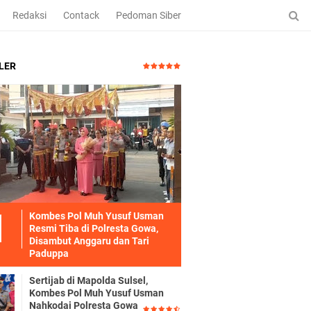
Redaksi
Contack
Pedoman Siber
LER
Kombes Pol Muh Yusuf Usman
Resmi Tiba di Polresta Gowa,
Disambut Anggaru dan Tari
Paduppa
Sertijab di Mapolda Sulsel,
Kombes Pol Muh Yusuf Usman
Nahkodai Polresta Gowa