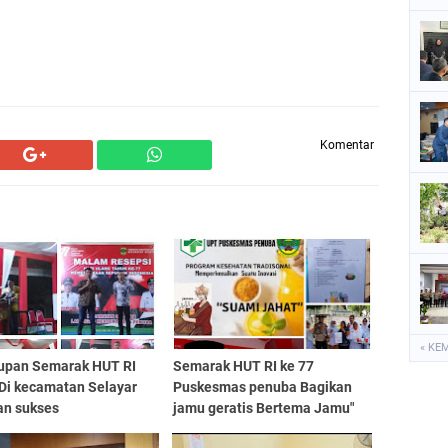
Komentar
« KE
upan Semarak HUT RI
Semarak HUT RI ke 77
 Di kecamatan Selayar
Puskesmas penuba Bagikan
an sukses
jamu geratis Bertema Jamu"
Suami Jahat"