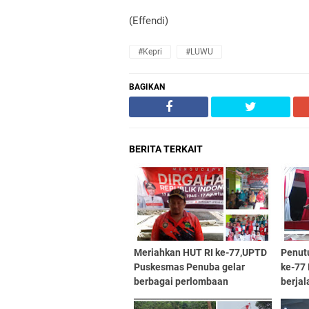
(Effendi)
#Kepri
#LUWU
BAGIKAN
BERITA TERKAIT
Meriahkan HUT RI ke-77,UPTD
Penut
Puskesmas Penuba gelar
ke-77
berbagai perlombaan
berjal