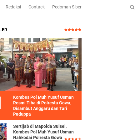
Redaksi
Contack
Pedoman Siber
LER
Kombes Pol Muh Yusuf Usman
Resmi Tiba di Polresta Gowa,
Disambut Anggaru dan Tari
Paduppa
Sertijab di Mapolda Sulsel,
Kombes Pol Muh Yusuf Usman
Nahkodai Polresta Gowa