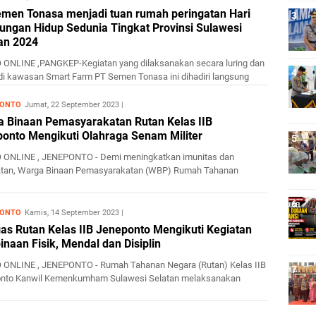
men Tonasa menjadi tuan rumah peringatan Hari
ungan Hidup Sedunia Tingkat Provinsi Sulawesi
an 2024
ONLINE ,PANGKEP-Kegiatan yang dilaksanakan secara luring dan
 di kawasan Smart Farm PT Semen Tonasa ini dihadiri langsung
.
PONTO
Jumat, 22 September 2023
 Binaan Pemasyarakatan Rutan Kelas IIB
onto Mengikuti Olahraga Senam Militer
ONLINE , JENEPONTO - Demi meningkatkan imunitas dan
tan, Warga Binaan Pemasyarakatan (WBP) Rumah Tahanan
Kelas IIB Jenepo...
PONTO
Kamis, 14 September 2023
as Rutan Kelas IIB Jeneponto Mengikuti Kegiatan
naan Fisik, Mendal dan Disiplin
ONLINE , JENEPONTO - Rumah Tahanan Negara (Rutan) Kelas IIB
nto Kanwil Kemenkumham Sulawesi Selatan melaksanakan
n Pembin...