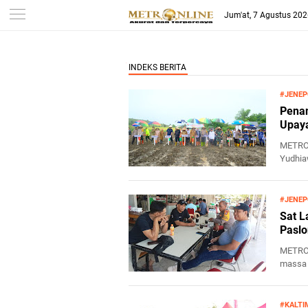
Jum'at, 7 Agustus 20
#JENE
Penan
Upay
METRO 
Yudhiaw
d...
#JENE
Sat L
Pasl
METRO 
massa 
kumpul
#KALTI