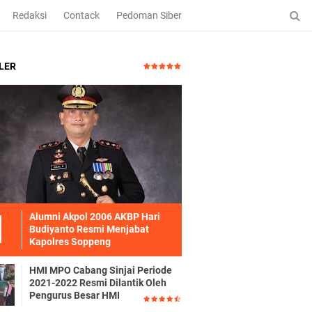
Redaksi
Contack
Pedoman Siber
LER
Alumni Akpol 2006 AKBP Hari
Budiyanto Resmi Menjabat
Kapolres Soppeng
HMI MPO Cabang Sinjai Periode
2021-2022 Resmi Dilantik Oleh
Pengurus Besar HMI