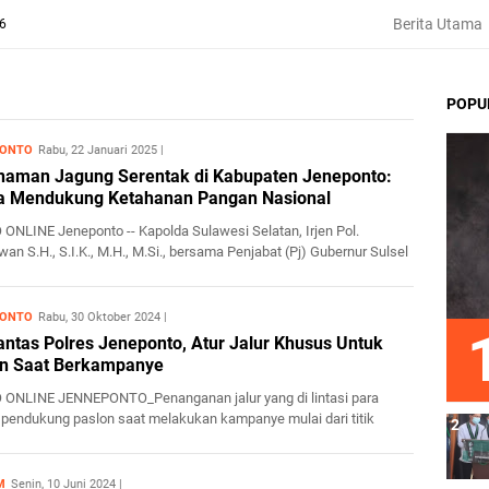
Berita Utama
26
POPU
PONTO
Rabu, 22 Januari 2025
aman Jagung Serentak di Kabupaten Jeneponto:
a Mendukung Ketahanan Pangan Nasional
ONLINE Jeneponto -- Kapolda Sulawesi Selatan, Irjen Pol.
an S.H., S.I.K., M.H., M.Si., bersama Penjabat (Pj) Gubernur Sulsel
PONTO
Rabu, 30 Oktober 2024
antas Polres Jeneponto, Atur Jalur Khusus Untuk
on Saat Berkampanye
ONLINE JENNEPONTO_Penanganan jalur yang di lintasi para
pendukung paslon saat melakukan kampanye mulai dari titik
 sampai...
M
Senin, 10 Juni 2024