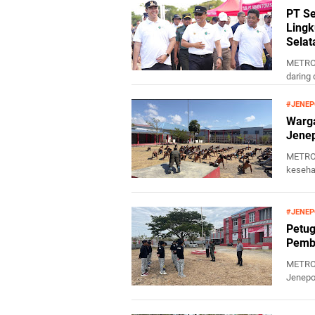
PT Se
Lingk
Selat
METRO 
daring
oleh P..
#JENE
Warga
Jenep
METRO 
keseha
Negara 
#JENE
Petug
Pembi
METRO 
Jenepo
kegiata