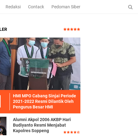
Redaksi
Contack
Pedoman Siber
LER
HMI MPO Cabang Sinjai Periode
2021-2022 Resmi Dilantik Oleh
Pengurus Besar HMI
Alumni Akpol 2006 AKBP Hari
Budiyanto Resmi Menjabat
Kapolres Soppeng