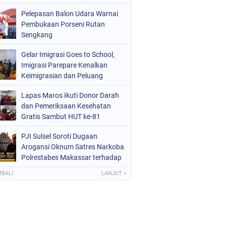
Pelepasan Balon Udara Warnai
Pembukaan Porseni Rutan
Sengkang
Gelar Imigrasi Goes to School,
Imigrasi Parepare Kenalkan
Keimigrasian dan Peluang
Sekolah Kedinasan
Lapas Maros Ikuti Donor Darah
dan Pemeriksaan Kesehatan
Gratis Sambut HUT ke-81
Kemerdekaan RI
PJI Sulsel Soroti Dugaan
Arogansi Oknum Satres Narkoba
Polrestabes Makassar terhadap
Jurnalis Saat Peliputan
MBALI
LANJUT »