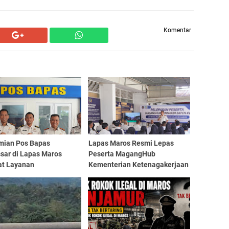
Komentar
mian Pos Bapas
Lapas Maros Resmi Lepas
sar di Lapas Maros
Peserta MagangHub
at Layanan
Kementerian Ketenagakerjaan
mbingan
Batch 2
yarakatan