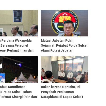
h Perdana Wakapolda
Mutasi Jabatan Polri,
l Bersama Personel
Sejumlah Pejabat Polda Sulsel
ene, Perkuat Iman dan
Alami Rotasi Jabatan
samaan
Sabuk Kamtibmas
Bukan karena Narkoba, Ini
t Polda Sulsel Tahun
Penyebab Penikaman
Perkuat Sinergi Polri dan
Narapidana di Lapas Kelas I
rakat
Makassar