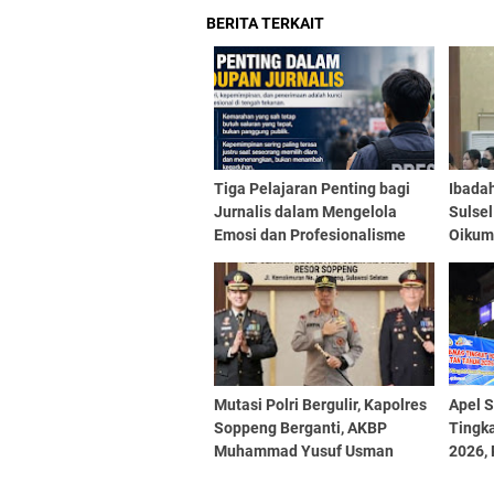
BERITA TERKAIT
Tiga Pelajaran Penting bagi
Ibada
Jurnalis dalam Mengelola
Sulse
Emosi dan Profesionalisme
Oikum
Keber
Mutasi Polri Bergulir, Kapolres
Apel 
Soppeng Berganti, AKBP
Tingka
Muhammad Yusuf Usman
2026, 
Kembali Jabat Kapolres di
Masya