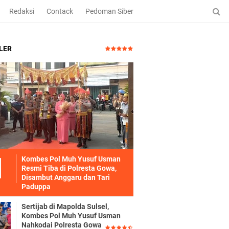
Redaksi
Contack
Pedoman Siber
LER
Kombes Pol Muh Yusuf Usman
Resmi Tiba di Polresta Gowa,
Disambut Anggaru dan Tari
Paduppa
Sertijab di Mapolda Sulsel,
Kombes Pol Muh Yusuf Usman
Nahkodai Polresta Gowa