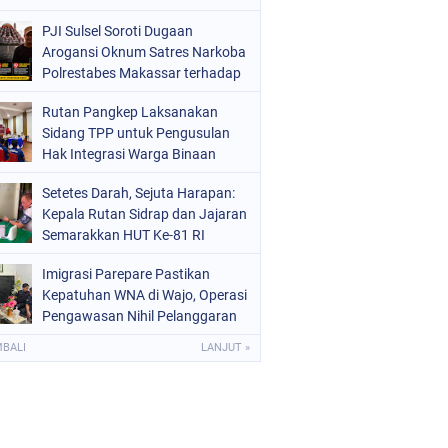
Kemerdekaan RI
PJI Sulsel Soroti Dugaan
Arogansi Oknum Satres Narkoba
Polrestabes Makassar terhadap
Jurnalis Saat Peliputan
Rutan Pangkep Laksanakan
Sidang TPP untuk Pengusulan
Hak Integrasi Warga Binaan
Setetes Darah, Sejuta Harapan:
Kepala Rutan Sidrap dan Jajaran
Semarakkan HUT Ke-81 RI
Melalui Aksi Donor Darah
Imigrasi Parepare Pastikan
Kepatuhan WNA di Wajo, Operasi
Pengawasan Nihil Pelanggaran
MBALI
LANJUT »