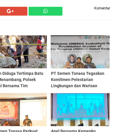
Komentar
n Diduga Tertimpa Batu
PT Semen Tonasa Tegaskan
Menambang, Polsek
Komitmen Pelestarian
ci Bersama Tim
Lingkungan dan Warisan
fikasi Lakukan
Budaya pada Revalidasi
ganan Cepat
UNESCO Global Geopark
men Tonasa Perkuat
Apel Bersama Kemenko