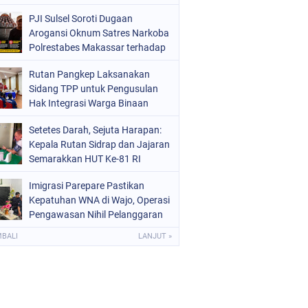
Kemerdekaan RI
PJI Sulsel Soroti Dugaan
Arogansi Oknum Satres Narkoba
Polrestabes Makassar terhadap
Jurnalis Saat Peliputan
Rutan Pangkep Laksanakan
Sidang TPP untuk Pengusulan
Hak Integrasi Warga Binaan
Setetes Darah, Sejuta Harapan:
Kepala Rutan Sidrap dan Jajaran
Semarakkan HUT Ke-81 RI
Melalui Aksi Donor Darah
Imigrasi Parepare Pastikan
Kepatuhan WNA di Wajo, Operasi
Pengawasan Nihil Pelanggaran
MBALI
LANJUT »