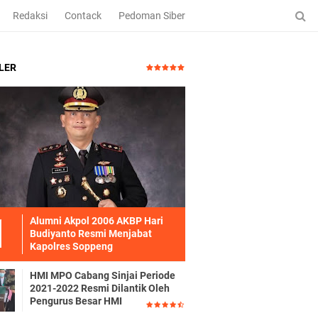
Redaksi
Contack
Pedoman Siber
LER
Alumni Akpol 2006 AKBP Hari
Budiyanto Resmi Menjabat
Kapolres Soppeng
HMI MPO Cabang Sinjai Periode
2021-2022 Resmi Dilantik Oleh
Pengurus Besar HMI