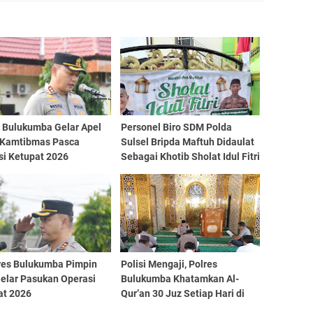
s Bulukumba Gelar Apel
Personel Biro SDM Polda
 Kamtibmas Pasca
Sulsel Bripda Maftuh Didaulat
si Ketupat 2026
Sebagai Khotib Sholat Idul Fitri
di Bulukumba
res Bulukumba Pimpin
Polisi Mengaji, Polres
Gelar Pasukan Operasi
Bulukumba Khatamkan Al-
at 2026
Qur’an 30 Juz Setiap Hari di
Bulan Ramadan