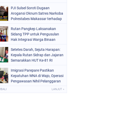
Kemerdekaan RI
PJI Sulsel Soroti Dugaan
Arogansi Oknum Satres Narkoba
Polrestabes Makassar terhadap
Jurnalis Saat Peliputan
Rutan Pangkep Laksanakan
Sidang TPP untuk Pengusulan
Hak Integrasi Warga Binaan
Setetes Darah, Sejuta Harapan:
Kepala Rutan Sidrap dan Jajaran
Semarakkan HUT Ke-81 RI
Melalui Aksi Donor Darah
Imigrasi Parepare Pastikan
Kepatuhan WNA di Wajo, Operasi
Pengawasan Nihil Pelanggaran
MBALI
LANJUT »