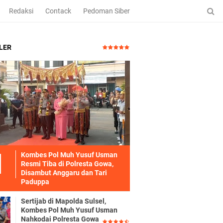
Redaksi
Contack
Pedoman Siber
LER
Kombes Pol Muh Yusuf Usman
Resmi Tiba di Polresta Gowa,
Disambut Anggaru dan Tari
Paduppa
Sertijab di Mapolda Sulsel,
Kombes Pol Muh Yusuf Usman
Nahkodai Polresta Gowa