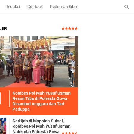
Redaksi
Contack
Pedoman Siber
LER
Kombes Pol Muh Yusuf Usman
Resmi Tiba di Polresta Gowa,
Disambut Anggaru dan Tari
Paduppa
Sertijab di Mapolda Sulsel,
Kombes Pol Muh Yusuf Usman
Nahkodai Polresta Gowa