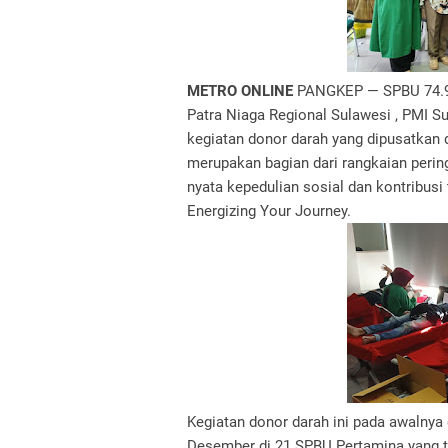
METRO ONLINE
PANGKEP — SPBU 74.90
Patra Niaga Regional Sulawesi , PMI 
kegiatan donor darah yang dipusatkan d
merupakan bagian dari rangkaian perin
nyata kepedulian sosial dan kontribus
Energizing Your Journey.
Kegiatan donor darah ini pada awalnya
Desember di 21 SPBU Pertamina yang te