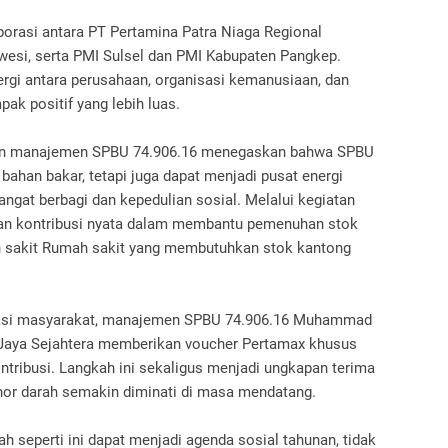
borasi antara PT Pertamina Patra Niaga Regional
wesi, serta PMI Sulsel dan PMI Kabupaten Pangkep.
ergi antara perusahaan, organisasi kemanusiaan, dan
 positif yang lebih luas.
lan manajemen SPBU 74.906.16 menegaskan bahwa SPBU
ahan bakar, tetapi juga dapat menjadi pusat energi
at berbagi dan kepedulian sosial. Melalui kegiatan
kan kontribusi nyata dalam membantu pemenuhan stok
h sakit Rumah sakit yang membutuhkan stok kantong
sipasi masyarakat, manajemen SPBU 74.906.16 Muhammad
d Jaya Sejahtera memberikan voucher Pertamax khusus
ntribusi. Langkah ini sekaligus menjadi ungkapan terima
nor darah semakin diminati di masa mendatang.
h seperti ini dapat menjadi agenda sosial tahunan, tidak