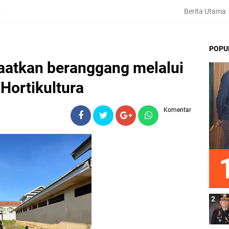
Berita Utama
6
POPU
faatkan beranggang melalui
Hortikultura
Komentar