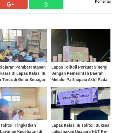
Komentar
lajaran Pemberantasan
Lapas Tolitoli Perkuat Sinergi
ksara Di Lapas Kelas IIB
Dengan Pemerintah Daerah
li Terus di Gelar Sebagai
Melalui Partisipasi Aktif Pada
 Pemenuhan Hak Warga
HUT Galeri Dekranasda Ke 3
n
Dan Lounching Batik Motif
Daerah
Tolitoli Tingkatkan
Lapas Kelas IIB Tolitoli Sukses
 Layanan Kesehatan di
Laksanakan Upacara HUT Ke-