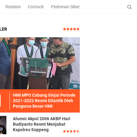
Redaksi
Contack
Pedoman Siber
LER
HMI MPO Cabang Sinjai Periode
2021-2022 Resmi Dilantik Oleh
Pengurus Besar HMI
Alumni Akpol 2006 AKBP Hari
Budiyanto Resmi Menjabat
Kapolres Soppeng