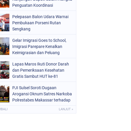
Penguatan Koordinasi
Pelepasan Balon Udara Warnai
Pembukaan Porseni Rutan
Sengkang
Gelar Imigrasi Goes to School,
Imigrasi Parepare Kenalkan
Keimigrasian dan Peluang
Sekolah Kedinasan
Lapas Maros Ikuti Donor Darah
dan Pemeriksaan Kesehatan
Gratis Sambut HUT ke-81
Kemerdekaan RI
PJI Sulsel Soroti Dugaan
Arogansi Oknum Satres Narkoba
Polrestabes Makassar terhadap
Jurnalis Saat Peliputan
MBALI
LANJUT »