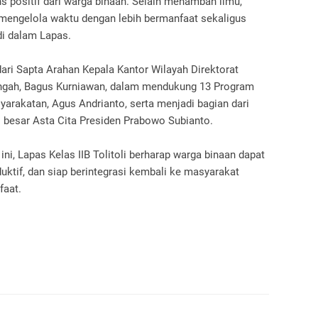
s positif dari warga binaan. Selain menambah ilmu,
k mengelola waktu dengan lebih bermanfaat sekaligus
i dalam Lapas.
ari Sapta Arahan Kepala Kantor Wilayah Direktorat
ngah, Bagus Kurniawan, dalam mendukung 13 Program
yarakatan, Agus Andrianto, serta menjadi bagian dari
besar Asta Cita Presiden Prabowo Subianto.
ni, Lapas Kelas IIB Tolitoli berharap warga binaan dapat
uktif, dan siap berintegrasi kembali ke masyarakat
faat.