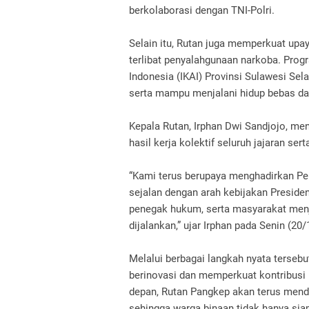
berkolaborasi dengan TNI-Polri.
Selain itu, Rutan juga memperkuat upay
terlibat penyalahgunaan narkoba. Prog
Indonesia (IKAI) Provinsi Sulawesi Se
serta mampu menjalani hidup bebas dar
Kepala Rutan, Irphan Dwi Sandjojo, m
hasil kerja kolektif seluruh jajaran ser
“Kami terus berupaya menghadirkan Pe
sejalan dengan arah kebijakan Presiden
penegak hukum, serta masyarakat menj
dijalankan,” ujar Irphan pada Senin (20
Melalui berbagai langkah nyata terseb
berinovasi dan memperkuat kontribus
depan, Rutan Pangkep akan terus mend
sehingga warga binaan tidak hanya sia