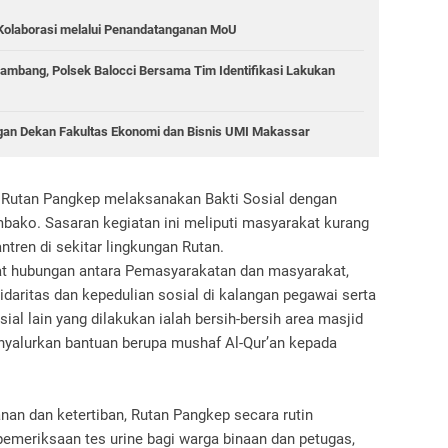
Kolaborasi melalui Penandatanganan MoU
ambang, Polsek Balocci Bersama Tim Identifikasi Lakukan
gan Dekan Fakultas Ekonomi dan Bisnis UMI Makassar
, Rutan Pangkep melaksanakan Bakti Sosial dengan
bako. Sasaran kegiatan ini meliputi masyarakat kurang
tren di sekitar lingkungan Rutan.
at hubungan antara Pemasyarakatan dan masyarakat,
aritas dan kepedulian sosial di kalangan pegawai serta
ial lain yang dilakukan ialah bersih-bersih area masjid
enyalurkan bantuan berupa mushaf Al-Qur’an kepada
an dan ketertiban, Rutan Pangkep secara rutin
pemeriksaan tes urine bagi warga binaan dan petugas,