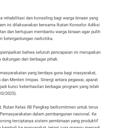
a rehabilitasi dan konseling bagi warga binaan yang
ram ini dilaksanakan bersama Ikatan Konselor Adiksi
latan dan bertujuan membantu warga binaan agar pulih
i ketergantungan narkotika.
enyampaikan bahwa seluruh pencapaian ini merupakan
ta dukungan dari berbagai pihak.
masyarakatan yang berdaya guna bagi masyarakat,
 dan Menteri Imipas. Sinergi antara pegawai, aparat
adi kunci keberhasilan berbagai program yang telah
/10/2025).
ut, Rutan Kelas IIB Pangkep berkomitmen untuk terus
i Pemasyarakatan dalam pembangunan nasional. Ke
orong terciptanya sistem pembinaan yang produktif
p kembali ke masyarakat, tetapi juga mampu menjadi