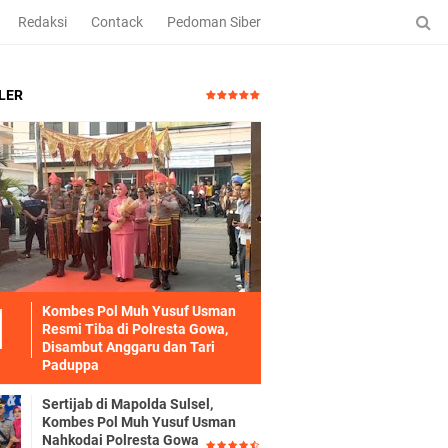
Redaksi
Contack
Pedoman Siber
LER
Kombes Pol Muh Yusuf Usman
Resmi Tiba di Polresta Gowa,
Disambut Anggaru dan Tari
Paduppa
Sertijab di Mapolda Sulsel,
Kombes Pol Muh Yusuf Usman
Nahkodai Polresta Gowa