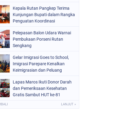
HUT RI
Kepala Rutan Pangkep Terima
Kunjungan Bupati dalam Rangka
Penguatan Koordinasi
Pelepasan Balon Udara Warnai
Pembukaan Porseni Rutan
Sengkang
Gelar Imigrasi Goes to School,
Imigrasi Parepare Kenalkan
Keimigrasian dan Peluang
Sekolah Kedinasan
Lapas Maros Ikuti Donor Darah
dan Pemeriksaan Kesehatan
Gratis Sambut HUT ke-81
Kemerdekaan RI
MBALI
LANJUT »