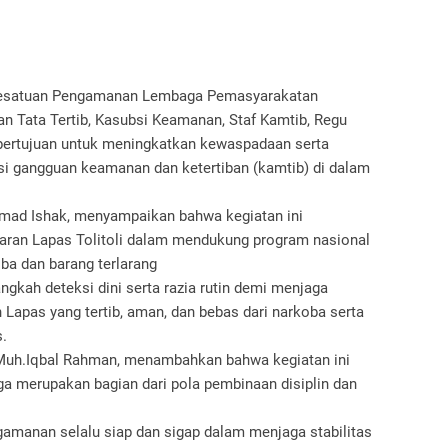
 Kesatuan Pengamanan Lembaga Pemasyarakatan
n Tata Tertib, Kasubsi Keamanan, Staf Kamtib, Regu
 bertujuan untuk meningkatkan kewaspadaan serta
si gangguan keamanan dan ketertiban (kamtib) di dalam
mmad Ishak, menyampaikan bahwa kegiatan ini
jaran Lapas Tolitoli dalam mendukung program nasional
ba dan barang terlarang
gkah deteksi dini serta razia rutin demi menjaga
apas yang tertib, aman, dan bebas dari narkoba serta
s.
i,Muh.Iqbal Rahman, menambahkan bahwa kegiatan ini
 juga merupakan bagian dari pola pembinaan disiplin dan
amanan selalu siap dan sigap dalam menjaga stabilitas