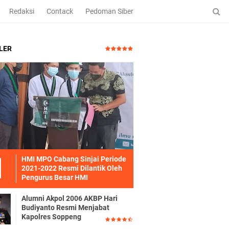
Redaksi
Contack
Pedoman Siber
LER
HMI MPO Cabang Sinjai Periode
2021-2022 Resmi Dilantik Oleh
Pengurus Besar HMI
Alumni Akpol 2006 AKBP Hari
Budiyanto Resmi Menjabat
Kapolres Soppeng