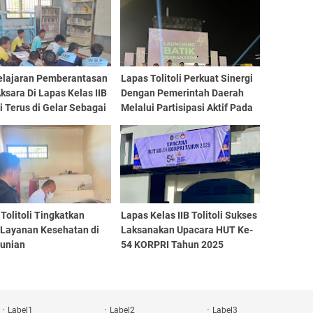
lajaran Pemberantasan
Lapas Tolitoli Perkuat Sinergi
ksara Di Lapas Kelas IIB
Dengan Pemerintah Daerah
li Terus di Gelar Sebagai
Melalui Partisipasi Aktif Pada
 Pemenuhan Hak Warga
HUT Galeri Dekranasda Ke 3
n
Dan Lounching Batik Motif
Daerah
Tolitoli Tingkatkan
Lapas Kelas IIB Tolitoli Sukses
 Layanan Kesehatan di
Laksanakan Upacara HUT Ke-
Hunian
54 KORPRI Tahun 2025
Label1
Label2
Label3