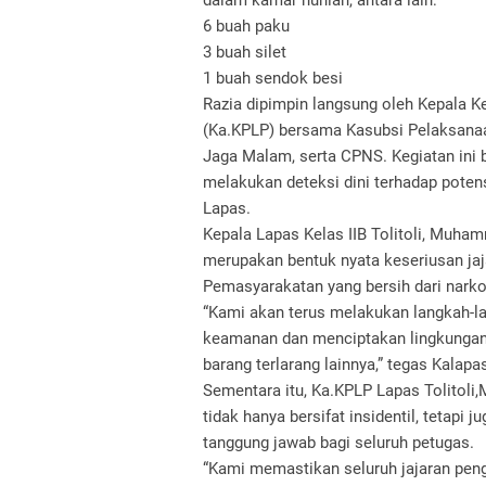
dalam kamar hunian, antara lain:
6 buah paku
3 buah silet
1 buah sendok besi
Razia dipimpin langsung oleh Kepala
(Ka.KPLP) bersama Kasubsi Pelaksanaa
Jaga Malam, serta CPNS. Kegiatan ini
melakukan deteksi dini terhadap poten
Lapas.
Kepala Lapas Kelas IIB Tolitoli, Muha
merupakan bentuk nyata keseriusan ja
Pemasyarakatan yang bersih dari narko
“Kami akan terus melakukan langkah-lan
keamanan dan menciptakan lingkungan L
barang terlarang lainnya,” tegas Kalapa
Sementara itu, Ka.KPLP Lapas Tolitol
tidak hanya bersifat insidentil, tetapi
tanggung jawab bagi seluruh petugas.
“Kami memastikan seluruh jajaran peng