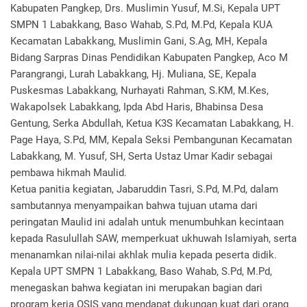
Kabupaten Pangkep, Drs. Muslimin Yusuf, M.Si, Kepala UPT
SMPN 1 Labakkang, Baso Wahab, S.Pd, M.Pd, Kepala KUA
Kecamatan Labakkang, Muslimin Gani, S.Ag, MH, Kepala
Bidang Sarpras Dinas Pendidikan Kabupaten Pangkep, Aco M
Parangrangi, Lurah Labakkang, Hj. Muliana, SE, Kepala
Puskesmas Labakkang, Nurhayati Rahman, S.KM, M.Kes,
Wakapolsek Labakkang, Ipda Abd Haris, Bhabinsa Desa
Gentung, Serka Abdullah, Ketua K3S Kecamatan Labakkang, H.
Page Haya, S.Pd, MM, Kepala Seksi Pembangunan Kecamatan
Labakkang, M. Yusuf, SH, Serta Ustaz Umar Kadir sebagai
pembawa hikmah Maulid.
Ketua panitia kegiatan, Jabaruddin Tasri, S.Pd, M.Pd, dalam
sambutannya menyampaikan bahwa tujuan utama dari
peringatan Maulid ini adalah untuk menumbuhkan kecintaan
kepada Rasulullah SAW, memperkuat ukhuwah Islamiyah, serta
menanamkan nilai-nilai akhlak mulia kepada peserta didik.
Kepala UPT SMPN 1 Labakkang, Baso Wahab, S.Pd, M.Pd,
menegaskan bahwa kegiatan ini merupakan bagian dari
program kerja OSIS yang mendapat dukungan kuat dari orang