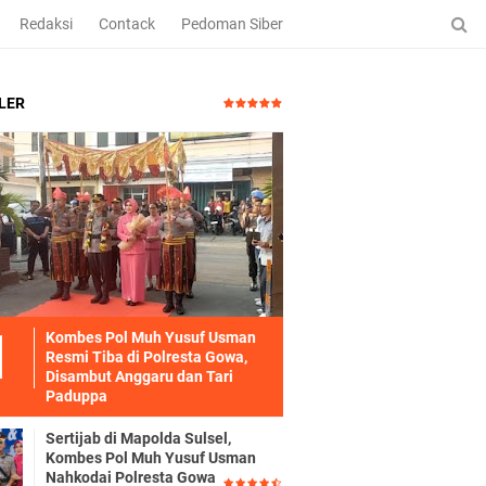
Redaksi
Contack
Pedoman Siber
LER
Kombes Pol Muh Yusuf Usman
Resmi Tiba di Polresta Gowa,
Disambut Anggaru dan Tari
Paduppa
Sertijab di Mapolda Sulsel,
Kombes Pol Muh Yusuf Usman
Nahkodai Polresta Gowa