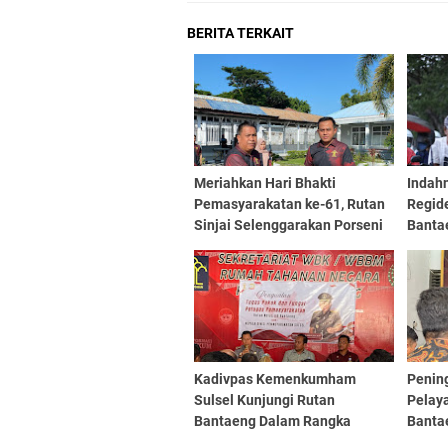
BERITA TERKAIT
Meriahkan Hari Bhakti
Indahn
Pemasyarakatan ke-61, Rutan
Regide
Sinjai Selenggarakan Porseni
Banta
bagi petugas dan warga binaan
Berbag
Kadivpas Kemenkumham
Penin
Sulsel Kunjungi Rutan
Pelay
Bantaeng Dalam Rangka
Banta
Penguatan Tugas Dan Fungsi
Buluk