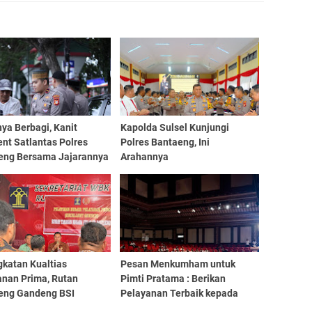
ya Berbagi, Kanit
Kapolda Sulsel Kunjungi
nt Satlantas Polres
Polres Bantaeng, Ini
eng Bersama Jajarannya
Arahannya
i Takjil
gkatan Kualtias
Pesan Menkumham untuk
anan Prima, Rutan
Pimti Pratama : Berikan
eng Gandeng BSI
Pelayanan Terbaik kepada
umba Lakukan
Masyarakat