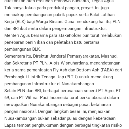
ditekankan oleh Presiden Prabowo Subianto," tegas Agus.
Tak hanya fokus pada produksi pangan, proyek ini juga
mencakup pembangunan pabrik pupuk serta Balai Latihan
Kerja (BLK) bagi Warga Binaan. Guna mendukung hal itu, PLN
dan BRI ikut serta dalam pengembangan infrastruktur.
Menteri Agus bersama para stakeholder pun turut melakukan
penebaran benih ikan dan peletakan batu pertama
pembangunan BLK.
Sementara itu, Direktur Jenderal Pemasyarakatan, Mashudi,
dan Sekretaris PT PLN, Alois Wisnuhardana, menandatangani
kerja sama pemanfaatan Fly Ash dan Bottom Ash (FABA) dari
Pembangkit Listrik Tenaga Uap (PLTU) untuk mendukung
pembangunan infrastruktur di Nusakambangan.
Selain PLN dan BRI, berbagai perusahaan seperti PT Agro, PT
69, dan PT Wilmar Padi Indonesia turut berkolaborasi dalam
mewujudkan Nusakambangan sebagai pusat ketahanan
pangan nasional. Dengan langkah besar ini, menjadikan
Nusakambangan bukan sekadar pulau dengan keberadaan
Lapas tempat penghukuman dengan berbagai tingkatan risiko