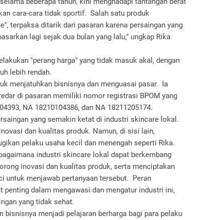
selama beberapa tahun, kini menghadapi tantangan berat
an cara-cara tidak sportif. Salah satu produk
e", terpaksa ditarik dari pasaran karena persaingan yang
pasarkan lagi sejak dua bulan yang lalu," ungkap Rika
lakukan "perang harga" yang tidak masuk akal, dengan
auh lebih rendah.
untuk menjatuhkan bisnisnya dan menguasai pasar. Ia
dar di pasaran memiliki nomor registrasi BPOM yang
104393, NA 18210104386, dan NA 18211205174.
rsaingan yang semakin ketat di industri skincare lokal.
inovasi dan kualitas produk. Namun, di sisi lain,
ugikan pelaku usaha kecil dan menengah seperti Rika.
bagaimana industri skincare lokal dapat berkembang
rong inovasi dan kualitas produk, serta menciptakan
nci untuk menjawab pertanyaan tersebut. Peran
t penting dalam mengawasi dan mengatur industri ini,
ingan yang tidak sehat.
bisnisnya menjadi pelajaran berharga bagi para pelaku