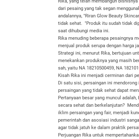
Rika, yang telah membangun bisnisnya 
dari pesaing yang tak segan menggunak
andalannya, "Riran Glow Beauty Skincar
tidak sehat. "Produk itu sudah tidak di
saat dihubungi media ini.
Rika menuding beberapa pesaingnya me
menjual produk serupa dengan harga j
Strategi ini, menurut Rika, bertujuan 
menekankan produknya yang masih bere
sah, yaitu NA 18210500459, NA 18210
Kisah Rika ini menjadi cerminan dari pe
Di satu sisi, persaingan ini mendorong 
persaingan yang tidak sehat dapat mer
Pertanyaan besar yang muncul adalah, 
secara sehat dan berkelanjutan? Mendo
iklim persaingan yang fair, menjadi ku
pemerintah dan asosiasi industri sanga
agar tidak jatuh ke dalam praktik persa
Perjuangan Rika untuk mempertahankan 