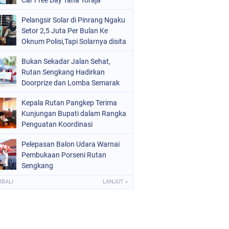
Car Free Day Tana Toraja
Pelangsir Solar di Pinrang Ngaku
Setor 2,5 Juta Per Bulan Ke
Oknum Polisi,Tapi Solarnya disita
8 Ton
Bukan Sekadar Jalan Sehat,
Rutan Sengkang Hadirkan
Doorprize dan Lomba Semarak
HUT RI
Kepala Rutan Pangkep Terima
Kunjungan Bupati dalam Rangka
Penguatan Koordinasi
Pelepasan Balon Udara Warnai
Pembukaan Porseni Rutan
Sengkang
MBALI
LANJUT »