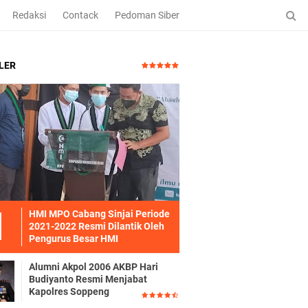
Redaksi
Contack
Pedoman Siber
LER
HMI MPO Cabang Sinjai Periode
2021-2022 Resmi Dilantik Oleh
Pengurus Besar HMI
Alumni Akpol 2006 AKBP Hari
Budiyanto Resmi Menjabat
Kapolres Soppeng