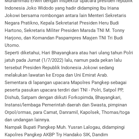
Muhammad Erwin dengan Inspektur upacara presiden republik
Indonesia Joko Widodo yang hadir didamping Ibu Iriana
Jokowi bersama rombongan antara lain Menteri Sekretaris
Negara Pratikno, Kepala Sekretariat Presiden Heru Budi
Hartono, Sekretaris Militer Presiden Marsda TNI M. Tonny
Harjono, dan Komandan Paspampres Mayjen TNI Tri Budi
Utomo.
Seperti diketahui, Hari Bhayangkara atau hari ulang tahun Polri
jatuh pada Jumat (1/7/2022) lalu, namun pada pekan lalu
tersebut Presiden Republik Indonesia Jokowi sedang
melakukan lawatan ke Eropa dan Uni Emirat Arab.
Sementara di lapangan upacara Mapolres Pangkep sebagai
peserta pasukan upacara terdiri dari TNI - Polri, Satpol PP,
Dishub, Satpam dengan diikuti Forkopimda, Bhayangkari,
Instansi/lembaga Pemerintah daerah dan Swasta, pimpinan
Orpol/ormas, para Camat, Danramil, Kapolsek, Thomas/toga
dan undangan lainnya.
Nampak Bupati Pangkep Muh. Yusran Lalogau, didampingi
Kapolres Pangkep AKBP Try Handako SIK, Dandim