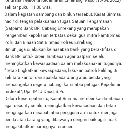
Kelurahan Galonta Kecamatan Enrekang. Rabu (13/04/2022)
sekitar pukul 11.00 wita.
Dalam kegiatan sambang dan binluh tersebut, Kasat Binmas
hadir di tengah pelaksanaan tugas Satuan Pengamanan
(Satpam) Bank BRI Cabang Enrekang yang merupakan
Pengemban kepolisian terbatas sekaligus mitra kamtibmas
Polri dan Binaan Sat Binmas Polres Enrekang.
Binluh juga dilakukan ke nasabah bank yang beraktifitas di
Bank BRI untuk diberi himbauan agar Satpam selalu
meningkatkan kewaspadaan dalam melaksanakan tugasnya.
”Tetap tingkatkan kewaspadaan, lakukan patroli keliling di
sekitara kantor dan apabila ada orang atau benda yang
mencurigakan segera hubungi kami atau petugas Kepolisian
terdekat", Ujar IPTU Daud, S.Pdi
Dalam kesempatan itu, Kasat Binmas memberikan himbauan
agar security selalu meningkatkan kewasadaan dan tetap
mengingatkan nasabah atau pengguna atm untuk menjaga
benda atau barang yang dibawanya dengan baik agar tidak
mengakibatkan barangnya tercecer.