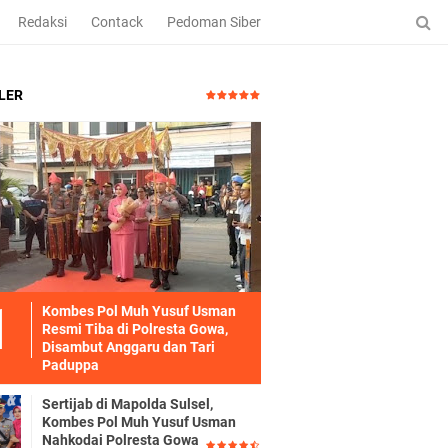
Redaksi
Contack
Pedoman Siber
LER
Kombes Pol Muh Yusuf Usman
Resmi Tiba di Polresta Gowa,
Disambut Anggaru dan Tari
Paduppa
Sertijab di Mapolda Sulsel,
Kombes Pol Muh Yusuf Usman
Nahkodai Polresta Gowa