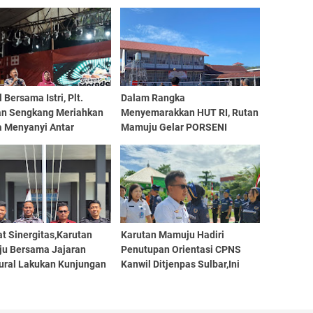
 Bersama Istri, Plt.
Dalam Rangka
an Sengkang Meriahkan
Menyemarakkan HUT RI, Rutan
 Menyanyi Antar
Mamuju Gelar PORSENI
pimda
t Sinergitas,Karutan
Karutan Mamuju Hadiri
u Bersama Jajaran
Penutupan Orientasi CPNS
tural Lakukan Kunjungan
Kanwil Ditjenpas Sulbar,Ini
nal Mamuju
Harapannya