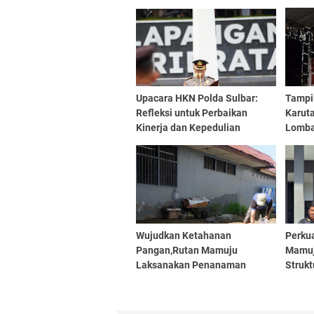
Upacara HKN Polda Sulbar:
Tampil
Refleksi untuk Perbaikan
Karut
Kinerja dan Kepedulian
Lomba
Terhadap Masyarakat
Forko
Wujudkan Ketahanan
Perkua
Pangan,Rutan Mamuju
Mamuj
Laksanakan Penanaman
Struk
Sayuran Pasca Masa Istirahat
Ke La
Tanah