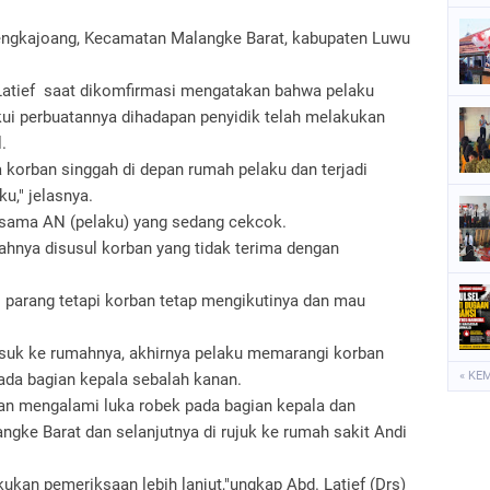
engkajoang, Kecamatan Malangke Barat, kabupaten Luwu
Latief saat dikomfirmasi mengatakan bahwa pelaku
kui perbuatannya dihadapan penyidik telah melakukan
l.
korban singgah di depan rumah pelaku dan terjadi
ku," jelasnya.
rsama AN (pelaku) yang sedang cekcok.
hnya disusul korban yang tidak terima dengan
 parang tetapi korban tetap mengikutinya dan mau
asuk ke rumahnya, akhirnya pelaku memarangi korban
« KE
ada bagian kepala sebalah kanan.
ban mengalami luka robek pada bagian kepala dan
ngke Barat dan selanjutnya di rujuk ke rumah sakit Andi
ukan pemeriksaan lebih lanjut,"ungkap Abd. Latief (Drs)