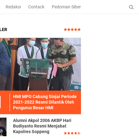
Redaksi
Contack
Pedoman Siber
LER
HMI MPO Cabang Sinjai Periode
2021-2022 Resmi Dilantik Oleh
Pengurus Besar HMI
Alumni Akpol 2006 AKBP Hari
Budiyanto Resmi Menjabat
Kapolres Soppeng