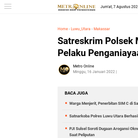
Jum'at, 7 Agustus 20
Home
›
Luwu_Utara
›
Makassar
Satreskrim Polsek 
Pelaku Penganiaya
Metro Online
Minggu, 16 Januari 2022
BACA JUGA
Warga Menjerit, Penerbitan SIM C di S
Satnarkoba Polres Luwu Utara Berhasi
PJI Sulsel Soroti Dugaan Arogansi Ok
Saat Peliputan