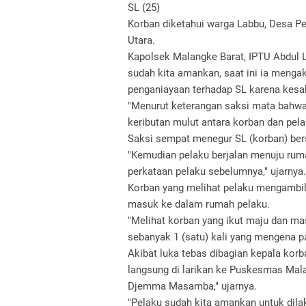
SL (25)
Korban diketahui warga Labbu, Desa P
Utara.
Kapolsek Malangke Barat, IPTU Abdul 
sudah kita amankan, saat ini ia menga
penganiayaan terhadap SL karena kesa
"Menurut keterangan saksi mata bahwa 
keributan mulut antara korban dan pela
Saksi sempat menegur SL (korban) be
"Kemudian pelaku berjalan menuju ruma
perkataan pelaku sebelumnya," ujarnya.
Korban yang melihat pelaku mengambil
masuk ke dalam rumah pelaku.
"Melihat korban yang ikut maju dan m
sebanyak 1 (satu) kali yang mengena p
Akibat luka tebas dibagian kepala kor
langsung di larikan ke Puskesmas Mala
Djemma Masamba," ujarnya.
"Pelaku sudah kita amankan untuk dilak