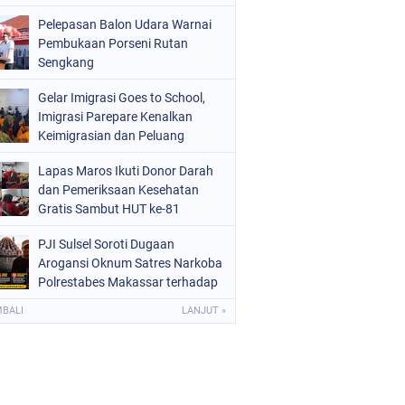
Pelepasan Balon Udara Warnai
Pembukaan Porseni Rutan
Sengkang
Gelar Imigrasi Goes to School,
Imigrasi Parepare Kenalkan
Keimigrasian dan Peluang
Sekolah Kedinasan
Lapas Maros Ikuti Donor Darah
dan Pemeriksaan Kesehatan
Gratis Sambut HUT ke-81
Kemerdekaan RI
PJI Sulsel Soroti Dugaan
Arogansi Oknum Satres Narkoba
Polrestabes Makassar terhadap
Jurnalis Saat Peliputan
MBALI
LANJUT »