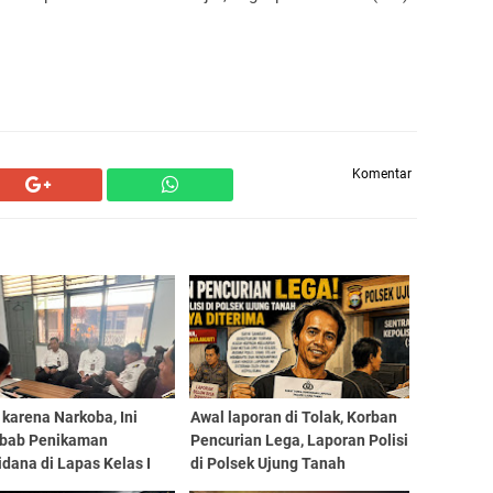
Komentar
karena Narkoba, Ini
Awal laporan di Tolak, Korban
bab Penikaman
Pencurian Lega, Laporan Polisi
dana di Lapas Kelas I
di Polsek Ujung Tanah
sar
Akhirnya Diterima