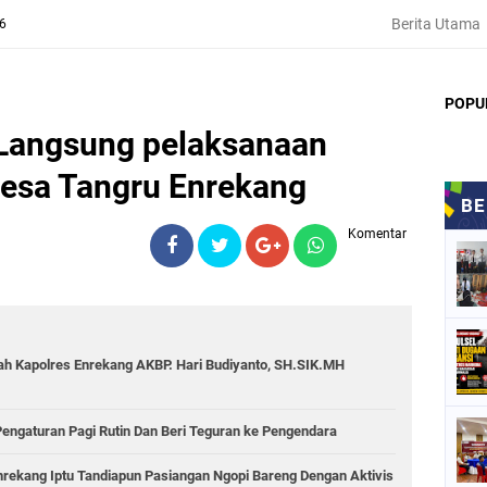
Berita Utama
26
POPU
Langsung pelaksanaan
 Desa Tangru Enrekang
Komentar
ah Kapolres Enrekang AKBP. Hari Budiyanto, SH.SIK.MH
Pengaturan Pagi Rutin Dan Beri Teguran ke Pengendara
 Enrekang Iptu Tandiapun Pasiangan Ngopi Bareng Dengan Aktivis