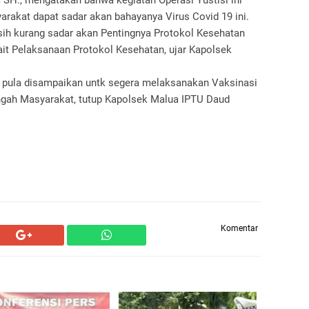
H., mengatakan bahwa kegiatan Operasi Yustisi ini
rakat dapat sadar akan bahayanya Virus Covid 19 ini.
h kurang sadar akan Pentingnya Protokol Kesehatan
it Pelaksanaan Protokol Kesehatan, ujar Kapolsek
a pula disampaikan untk segera melaksanakan Vaksinasi
engah Masyarakat, tutup Kapolsek Malua IPTU Daud
Komentar