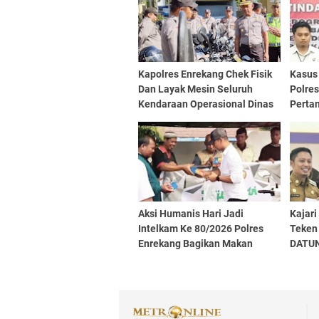
Kapolres Enrekang Chek Fisik
Kasus
Dan Layak Mesin Seluruh
Polres
Kendaraan Operasional Dinas
Perta
R2,R4 Serta R6
Aksi Humanis Hari Jadi
Kajari
Intelkam Ke 80/2026 Polres
Teken
Enrekang Bagikan Makan
DATUN
Siang Pada Pengojek Dan
DPRD
Penjaga Pasien RSUD