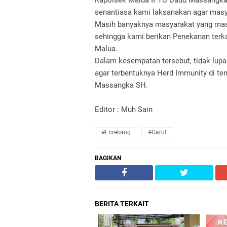
Kapolsek Malua IPTU Daud Massangka S
senantiasa kami laksanakan agar masya
Masih banyaknya masyarakat yang masi
sehingga kami berikan Penekanan terka
Malua.
Dalam kesempatan tersebut, tidak lup
agar terbentuknya Herd Immunity di t
Massangka SH.
Editor : Muh Sain
#Enrekang
#Garut
BAGIKAN
BERITA TERKAIT