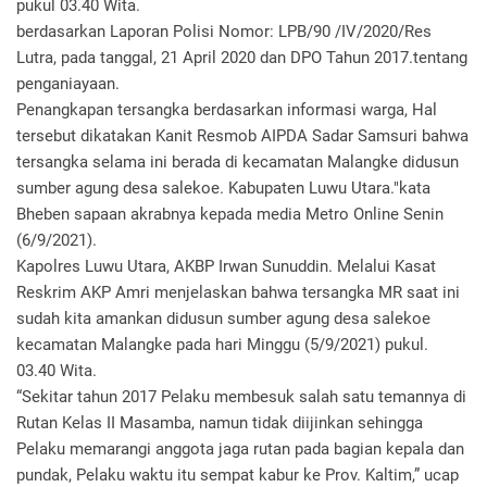
pukul 03.40 Wita.
berdasarkan Laporan Polisi Nomor: LPB/90 /IV/2020/Res
Lutra, pada tanggal, 21 April 2020 dan DPO Tahun 2017.tentang
penganiayaan.
Penangkapan tersangka berdasarkan informasi warga, Hal
tersebut dikatakan Kanit Resmob AIPDA Sadar Samsuri bahwa
tersangka selama ini berada di kecamatan Malangke didusun
sumber agung desa salekoe. Kabupaten Luwu Utara."kata
Bheben sapaan akrabnya kepada media Metro Online Senin
(6/9/2021).
Kapolres Luwu Utara, AKBP Irwan Sunuddin. Melalui Kasat
Reskrim AKP Amri menjelaskan bahwa tersangka MR saat ini
sudah kita amankan didusun sumber agung desa salekoe
kecamatan Malangke pada hari Minggu (5/9/2021) pukul.
03.40 Wita.
“Sekitar tahun 2017 Pelaku membesuk salah satu temannya di
Rutan Kelas II Masamba, namun tidak diijinkan sehingga
Pelaku memarangi anggota jaga rutan pada bagian kepala dan
pundak, Pelaku waktu itu sempat kabur ke Prov. Kaltim,” ucap