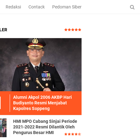
Redaksi
Contack
Pedoman Siber
LER
Alumni Akpol 2006 AKBP Hari
Budiyanto Resmi Menjabat
Kapolres Soppeng
HMI MPO Cabang Sinjai Periode
2021-2022 Resmi Dilantik Oleh
Pengurus Besar HMI