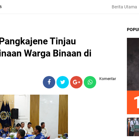
Berita Utama
26
POPU
angkajene Tinjau
naan Warga Binaan di
Komentar