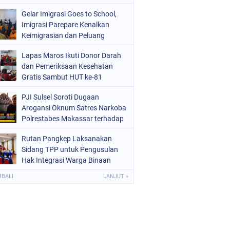
Gelar Imigrasi Goes to School,
Imigrasi Parepare Kenalkan
Keimigrasian dan Peluang
Sekolah Kedinasan
Lapas Maros Ikuti Donor Darah
dan Pemeriksaan Kesehatan
Gratis Sambut HUT ke-81
Kemerdekaan RI
PJI Sulsel Soroti Dugaan
Arogansi Oknum Satres Narkoba
Polrestabes Makassar terhadap
Jurnalis Saat Peliputan
Rutan Pangkep Laksanakan
Sidang TPP untuk Pengusulan
Hak Integrasi Warga Binaan
MBALI
LANJUT »