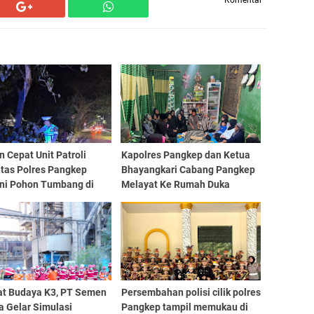
Komentar
 Cepat Unit Patroli
Kapolres Pangkep dan Ketua
ntas Polres Pangkep
Bhayangkari Cabang Pangkep
ni Pohon Tumbang di
Melayat Ke Rumah Duka
atene
at Budaya K3, PT Semen
Persembahan polisi cilik polres
a Gelar Simulasi
Pangkep tampil memukau di