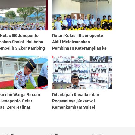
Kelas IIB Jeneponto
Rutan Kelas IIB Jeneponto
nakan Sholat Idul Adha
Aktif Melaksanakan
embelih 3 Ekor Kambing
Pembinaan Keterampilan ke
 WBP
Warga Binaan
ai dan Warga Binaan
Dihadapan Kasatker dan
 Jeneponto Gelar
Pegawainya, Kakanwil
asi Zero Halinar
Kemenkumham Sulsel
Sampaikan Ini Saat Pimpin
Apel