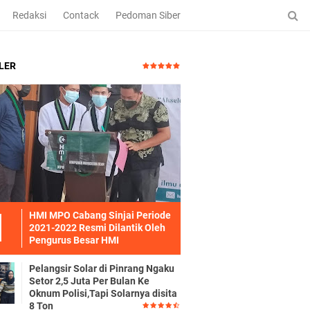
Redaksi
Contack
Pedoman Siber
LER
HMI MPO Cabang Sinjai Periode
2021-2022 Resmi Dilantik Oleh
Pengurus Besar HMI
Pelangsir Solar di Pinrang Ngaku
Setor 2,5 Juta Per Bulan Ke
Oknum Polisi,Tapi Solarnya disita
8 Ton