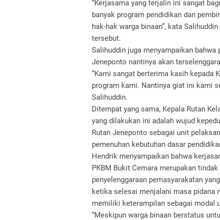
“Kerjasama yang terjalin ini sangat ba
banyak program pendidikan dan pembin
hak-hak warga binaan”, kata Salihudd
tersebut.
Salihuddin juga menyampaikan bahwa pr
Jeneponto nantinya akan terselenggara
“Kami sangat berterima kasih kepada 
program kami. Nantinya giat ini kami s
Salihuddin.
Ditempat yang sama, Kepala Rutan Kel
yang dilakukan ini adalah wujud keped
Rutan Jeneponto sebagai unit pelaks
pemenuhan kebutuhan dasar pendidikan
Hendrik menyampaikan bahwa kerjasam
PKBM Bukit Cemara merupakan tindak la
penyelenggaraan pemasyarakatan yang 
ketika selesai menjalani masa pidana m
memiliki keterampilan sebagai modal u
“Meskipun warga binaan berstatus untu