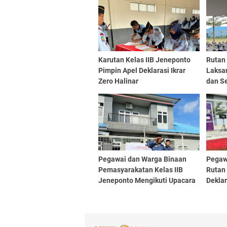
Karutan Kelas IIB Jeneponto
Rutan 
Pimpin Apel Deklarasi Ikrar
Laksa
Zero Halinar
dan S
Untuk
Pegawai dan Warga Binaan
Pegaw
Pemasyarakatan Kelas IIB
Rutan
Jeneponto Mengikuti Upacara
Deklar
Hari Kebangkitan Nasional