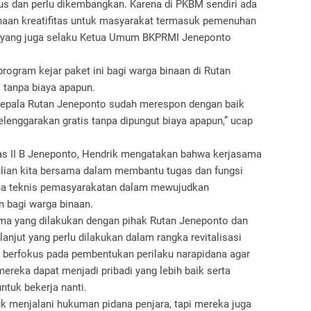
gus dan perlu dikembangkan. Karena di PKBM sendiri ada
aan kreatifitas untuk masyarakat termasuk pemenuhan
in yang juga selaku Ketua Umum BKPRMI Jeneponto
ogram kejar paket ini bagi warga binaan di Rutan
 tanpa biaya apapun.
Kepala Rutan Jeneponto sudah merespon dengan baik
elenggarakan gratis tanpa dipungut biaya apapun,” ucap
as II B Jeneponto, Hendrik mengatakan bahwa kerjasama
ulian kita bersama dalam membantu tugas dan fungsi
ana teknis pemasyarakatan dalam mewujudkan
 bagi warga binaan.
a yang dilakukan dengan pihak Rutan Jeneponto dan
njut yang perlu dilakukan dalam rangka revitalisasi
berfokus pada pembentukan perilaku narapidana agar
ereka dapat menjadi pribadi yang lebih baik serta
ntuk bekerja nanti.
k menjalani hukuman pidana penjara, tapi mereka juga