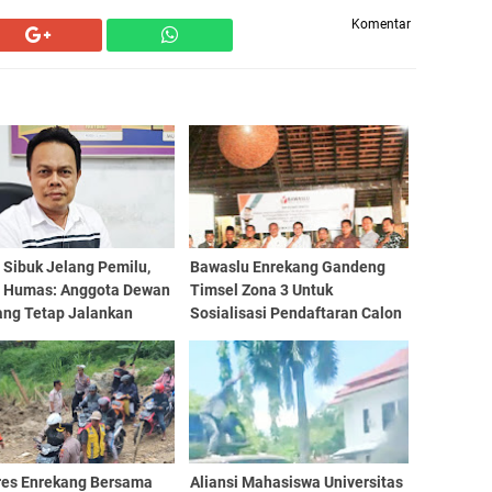
Komentar
i Sibuk Jelang Pemilu,
Bawaslu Enrekang Gandeng
 Humas: Anggota Dewan
Timsel Zona 3 Untuk
ang Tetap Jalankan
Sosialisasi Pendaftaran Calon
 dan Fungsinya Dengan
Anggota Bawaslu
mal
res Enrekang Bersama
Aliansi Mahasiswa Universitas