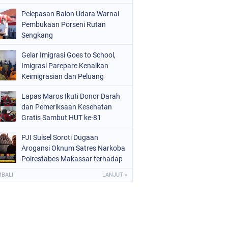
Pelepasan Balon Udara Warnai
Pembukaan Porseni Rutan
Sengkang
Gelar Imigrasi Goes to School,
Imigrasi Parepare Kenalkan
Keimigrasian dan Peluang
Sekolah Kedinasan
Lapas Maros Ikuti Donor Darah
dan Pemeriksaan Kesehatan
Gratis Sambut HUT ke-81
Kemerdekaan RI
PJI Sulsel Soroti Dugaan
Arogansi Oknum Satres Narkoba
Polrestabes Makassar terhadap
Jurnalis Saat Peliputan
MBALI
LANJUT »