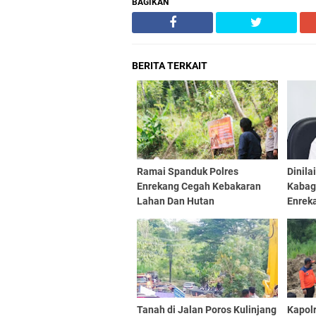
BAGIKAN
BERITA TERKAIT
Ramai Spanduk Polres
Dinila
Enrekang Cegah Kebakaran
Kabag
Lahan Dan Hutan
Enrek
Tugas
Maksi
Tanah di Jalan Poros Kulinjang
Kapol