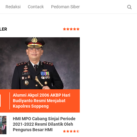
Redaksi
Contack
Pedoman Siber
LER
Alumni Akpol 2006 AKBP Hari
Budiyanto Resmi Menjabat
Kapolres Soppeng
HMI MPO Cabang Sinjai Periode
2021-2022 Resmi Dilantik Oleh
Pengurus Besar HMI