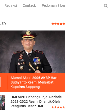
Redaksi
Contack
Pedoman Siber
LER
Alumni Akpol 2006 AKBP Hari
Budiyanto Resmi Menjabat
Kapolres Soppeng
HMI MPO Cabang Sinjai Periode
2021-2022 Resmi Dilantik Oleh
Pengurus Besar HMI