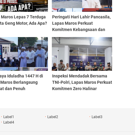
s Maros Lepas 7 Terduga
Peringati Hari Lahir Pancasila,
ta Geng Motor, Ada Apa?
Lapas Maros Perkuat
Komitmen Kebangsaan dan
Integritas
aya Iduladha 1447 H di
Inspeksi Mendadak Bersama
 Maros Berlangsung
TNI-Polri, Lapas Maros Perkuat
at dan Penuh
Komitmen Zero Halinar
samaan
Label1
Label2
Label3
Label4