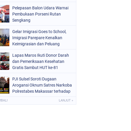
Pelepasan Balon Udara Warnai
Pembukaan Porseni Rutan
Sengkang
Gelar Imigrasi Goes to School,
Imigrasi Parepare Kenalkan
Keimigrasian dan Peluang
Sekolah Kedinasan
Lapas Maros Ikuti Donor Darah
dan Pemeriksaan Kesehatan
Gratis Sambut HUT ke-81
Kemerdekaan RI
PJI Sulsel Soroti Dugaan
Arogansi Oknum Satres Narkoba
Polrestabes Makassar terhadap
Jurnalis Saat Peliputan
MBALI
LANJUT »