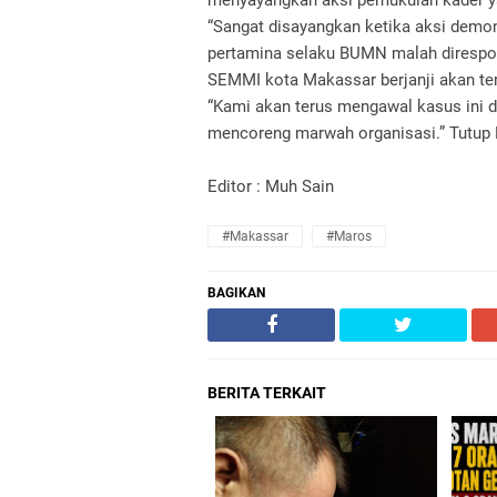
menyayangkan aksi pemukulan kader ya
“Sangat disayangkan ketika aksi demons
pertamina selaku BUMN malah direspon
SEMMI kota Makassar berjanji akan te
“Kami akan terus mengawal kasus ini 
mencoreng marwah organisasi.” Tutup 
Editor : Muh Sain
#Makassar
#Maros
BAGIKAN
BERITA TERKAIT