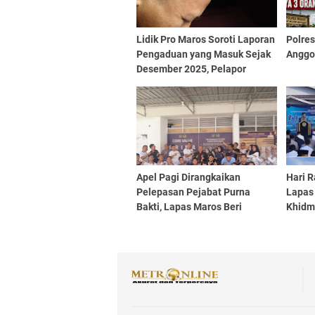
Lidik Pro Maros Soroti Laporan
Polre
Pengaduan yang Masuk Sejak
Anggo
Desember 2025, Pelapor
Harapkan Kepastian Hukum
Apel Pagi Dirangkaikan
Hari R
Pelepasan Pejabat Purna
Lapas
Bakti, Lapas Maros Beri
Khidm
Penghormatan kepada
Keber
Syafruddin