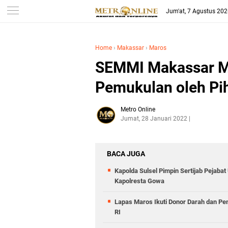
Jum'at, 7 Agustus 20
Home
›
Makassar
›
Maros
SEMMI Makassar M
Pemukulan oleh Pih
Metro Online
Jumat, 28 Januari 2022
BACA JUGA
Kapolda Sulsel Pimpin Sertijab Pejabat
Kapolresta Gowa
Lapas Maros Ikuti Donor Darah dan P
RI