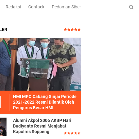
Redaksi
Contack
Pedoman Siber
LER
HMI MPO Cabang Sinjai Periode
2021-2022 Resmi Dilantik Oleh
Pengurus Besar HMI
Alumni Akpol 2006 AKBP Hari
Budiyanto Resmi Menjabat
Kapolres Soppeng