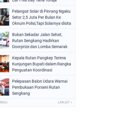
Car Free Day Tana Toraja
Pelangsir Solar di Pinrang Ngaku
Setor 2,5 Juta Per Bulan Ke
Oknum Polisi,Tapi Solarnya disita
8 Ton
Bukan Sekadar Jalan Sehat,
Rutan Sengkang Hadirkan
Doorprize dan Lomba Semarak
HUT RI
Kepala Rutan Pangkep Terima
Kunjungan Bupati dalam Rangka
Penguatan Koordinasi
Pelepasan Balon Udara Warnai
Pembukaan Porseni Rutan
Sengkang
MBALI
LANJUT »