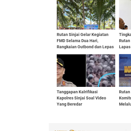
Rutan Sinjai Gelar Kegiatan
Tingka
FMD Selama Dua Hari,
Rutan 
Rangkaian Outbond dan Lepas
Lapas
Sambut Pegawai Warnai
Kebersamaan Jajaran
Tanggapan Kalrifikasi
Rutan
Kapolres Sinjai Soal Video
Komit
Yang Beredar
Melalu
Hunian
Sosia