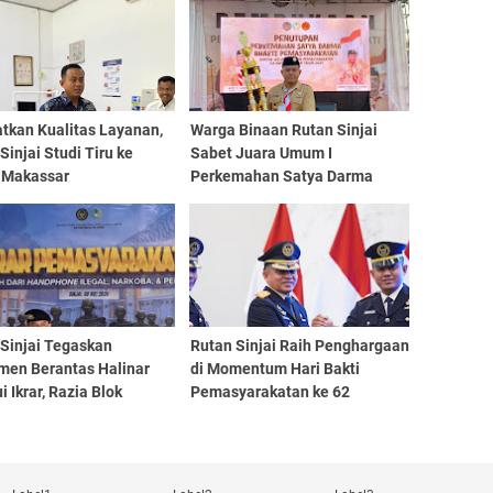
tkan Kualitas Layanan,
Warga Binaan Rutan Sinjai
Sinjai Studi Tiru ke
Sabet Juara Umum I
 Makassar
Perkemahan Satya Darma
Bhakti di Makassar
 Sinjai Tegaskan
Rutan Sinjai Raih Penghargaan
men Berantas Halinar
di Momentum Hari Bakti
i Ikrar, Razia Blok
Pemasyarakatan ke 62
, Tes Urine, dan
lisasi P4GN