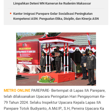
Limpahkan Deteni WN Kamerun ke Rudenim Makassar
Kantor Imigrasi Parepare Gelar Sosialisasi Peningkatan
Kompetensi ASN: Penguatan Etika, Disiplin, dan Kinerja ASN
METRO ONLINE
PAREPARE- Bertempat di Lapas IIA Parepare,
telah dilaksanakan Upacara Peringatan Hari Pengayoman Ke-
79 Tahun 2024. Selaku Inspektur Upacara Kepala Lapas IIA
Parepare Totok Budiyanto, A.Md.IP., S.H, Perwira Upacara Ka