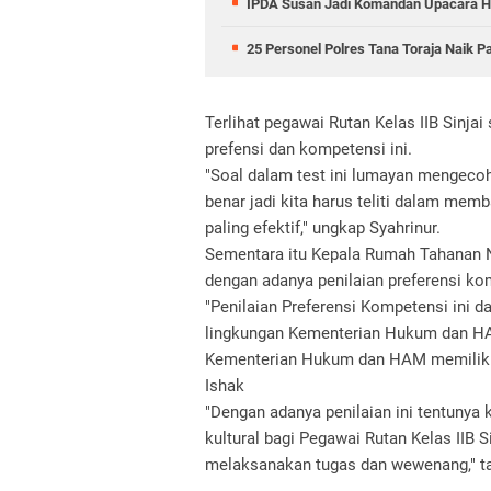
IPDA Susan Jadi Komandan Upacara HU
25 Personel Polres Tana Toraja Naik P
Terlihat pegawai Rutan Kelas IIB Sinja
prefensi dan kompetensi ini.
"Soal dalam test ini lumayan mengeco
benar jadi kita harus teliti dalam me
paling efektif," ungkap Syahrinur.
Sementara itu Kepala Rumah Tahanan N
dengan adanya penilaian preferensi kom
"Penilaian Preferensi Kompetensi ini
lingkungan Kementerian Hukum dan HA
Kementerian Hukum dan HAM memiliki pr
Ishak
"Dengan adanya penilaian ini tentunya
kultural bagi Pegawai Rutan Kelas IIB 
melaksanakan tugas dan wewenang," t