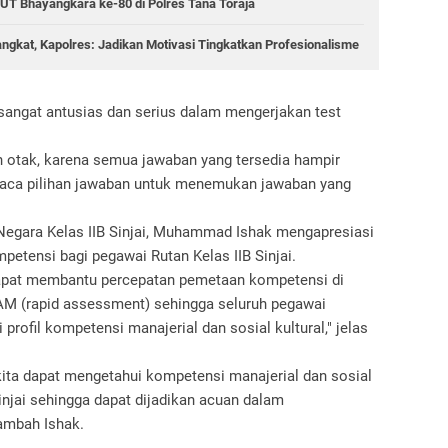
T Bhayangkara ke-80 di Polres Tana Toraja
angkat, Kapolres: Jadikan Motivasi Tingkatkan Profesionalisme
i sangat antusias dan serius dalam mengerjakan test
h otak, karena semua jawaban yang tersedia hampir
mbaca pilihan jawaban untuk menemukan jawaban yang
egara Kelas IIB Sinjai, Muhammad Ishak mengapresiasi
petensi bagi pegawai Rutan Kelas IIB Sinjai.
 dapat membantu percepatan pemetaan kompetensi di
M (rapid assessment) sehingga seluruh pegawai
ofil kompetensi manajerial dan sosial kultural," jelas
 kita dapat mengetahui kompetensi manajerial dan sosial
Sinjai sehingga dapat dijadikan acuan dalam
ambah Ishak.