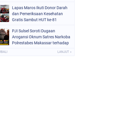
Sekolah Kedinasan
Lapas Maros Ikuti Donor Darah
dan Pemeriksaan Kesehatan
Gratis Sambut HUT ke-81
Kemerdekaan RI
PJI Sulsel Soroti Dugaan
Arogansi Oknum Satres Narkoba
Polrestabes Makassar terhadap
Jurnalis Saat Peliputan
MBALI
LANJUT »