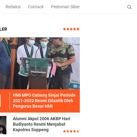
Redaksi
Contack
Pedoman Siber
LER
HMI MPO Cabang Sinjai Periode
2021-2022 Resmi Dilantik Oleh
Pengurus Besar HMI
Alumni Akpol 2006 AKBP Hari
Budiyanto Resmi Menjabat
Kapolres Soppeng