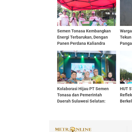
Semen Tonasa Kembangkan
Warga
Energi Terbarukan, Dengan
Tekun
Panen Perdana Kaliandra
Pang
Kolaborasi Hijau PT Semen
HUT 5
Tonasa dan Pemerintah
Refle
Daerah Sulawesi Selatan:
Berke
Ubah Sampah Jadi Energi
Terbarukan