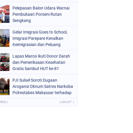
Pelepasan Balon Udara Warnai
Pembukaan Porseni Rutan
Sengkang
Gelar Imigrasi Goes to School,
Imigrasi Parepare Kenalkan
Keimigrasian dan Peluang
Sekolah Kedinasan
Lapas Maros Ikuti Donor Darah
dan Pemeriksaan Kesehatan
Gratis Sambut HUT ke-81
Kemerdekaan RI
PJI Sulsel Soroti Dugaan
Arogansi Oknum Satres Narkoba
Polrestabes Makassar terhadap
Jurnalis Saat Peliputan
MBALI
LANJUT »