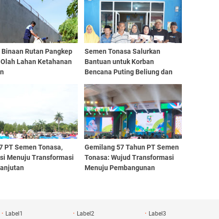
 Binaan Rutan Pangkep
Semen Tonasa Salurkan
 Olah Lahan Ketahanan
Bantuan untuk Korban
an
Bencana Puting Beliung dan
Kebakaran
7 PT Semen Tonasa,
Gemilang 57 Tahun PT Semen
ksi Menuju Transformasi
Tonasa: Wujud Transformasi
lanjutan
Menuju Pembangunan
Berkelanjutan
Label1
Label2
Label3