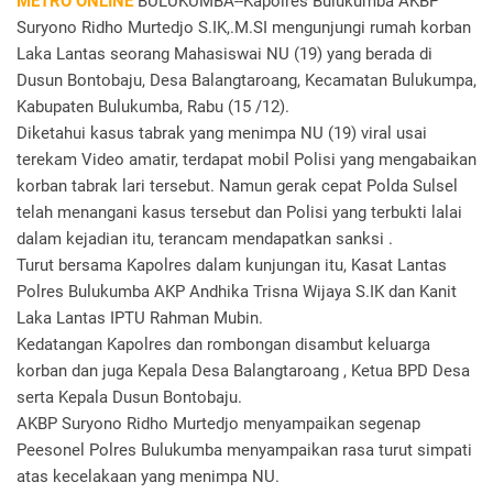
METRO ONLINE
BULUKUMBA--Kapolres Bulukumba AKBP
Suryono Ridho Murtedjo S.IK,.M.SI mengunjungi rumah korban
Laka Lantas seorang Mahasiswai NU (19) yang berada di
Dusun Bontobaju, Desa Balangtaroang, Kecamatan Bulukumpa,
Kabupaten Bulukumba, Rabu (15 /12).
Diketahui kasus tabrak yang menimpa NU (19) viral usai
terekam Video amatir, terdapat mobil Polisi yang mengabaikan
korban tabrak lari tersebut. Namun gerak cepat Polda Sulsel
telah menangani kasus tersebut dan Polisi yang terbukti lalai
dalam kejadian itu, terancam mendapatkan sanksi .
Turut bersama Kapolres dalam kunjungan itu, Kasat Lantas
Polres Bulukumba AKP Andhika Trisna Wijaya S.IK dan Kanit
Laka Lantas IPTU Rahman Mubin.
Kedatangan Kapolres dan rombongan disambut keluarga
korban dan juga Kepala Desa Balangtaroang , Ketua BPD Desa
serta Kepala Dusun Bontobaju.
AKBP Suryono Ridho Murtedjo menyampaikan segenap
Peesonel Polres Bulukumba menyampaikan rasa turut simpati
atas kecelakaan yang menimpa NU.